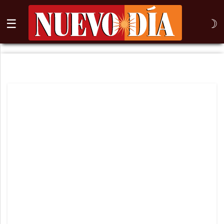
☰
☽
⌕
Inicio
Nogales
Columna
Sonora
México
Arizona
Internacional