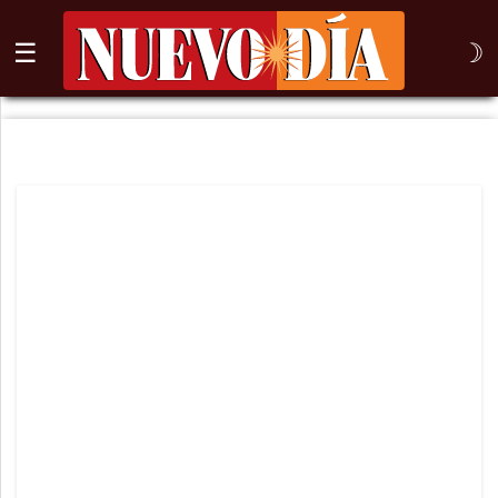
☰
☽
⌕
Inicio
Nogales
Columna
Sonora
México
Arizona
Internacional