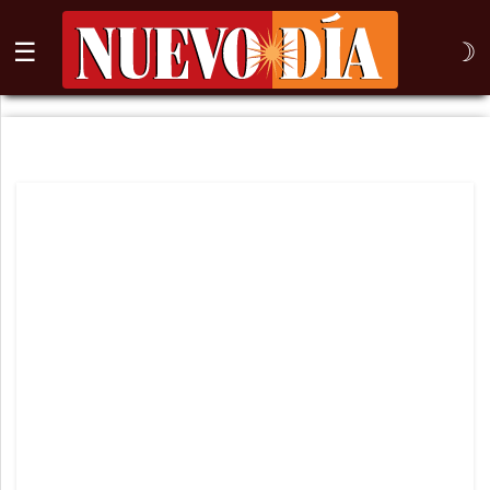
☰
☽
⌕
Inicio
Nogales
Columna
Sonora
México
Arizona
Internacional