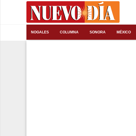
⌕
NOGALES
COLUMNA
SONORA
MÉXICO
Inicio
Nogales
Columna
Sonora
México
Arizona
Internacional
Deportes