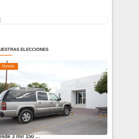
UESTRAS ELECCIONES
Sonora
frece DIF Sonora servicios funerarios
esde 3 mil 150 ...