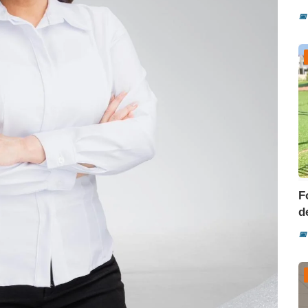
📅
F
d
📅