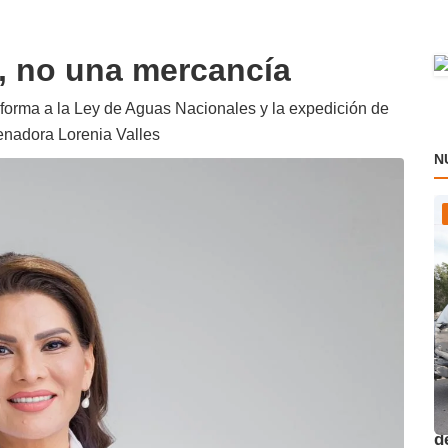
, no una mercancía
orma a la Ley de Aguas Nacionales y la expedición de
enadora Lorenia Valles
N
O
d