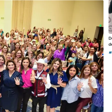
D
d
📅