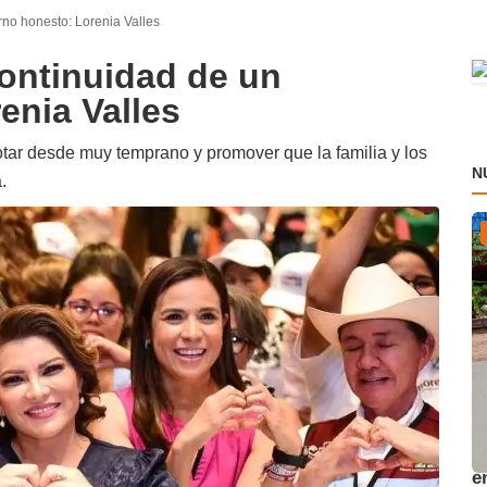
rno honesto: Lorenia Valles
continuidad de un
enia Valles
otar desde muy temprano y promover que la familia y los
N
.
A
e