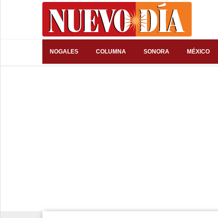
⌕
NOGALES
COLUMNA
SONORA
MÉXICO
Inicio
Nogales
Columna
Sonora
México
Arizona
Internacional
Deportes