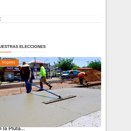
UESTRAS ELECCIONES
Nogales
vanza 45 % obra de reparación del socavón
n la Pluta...