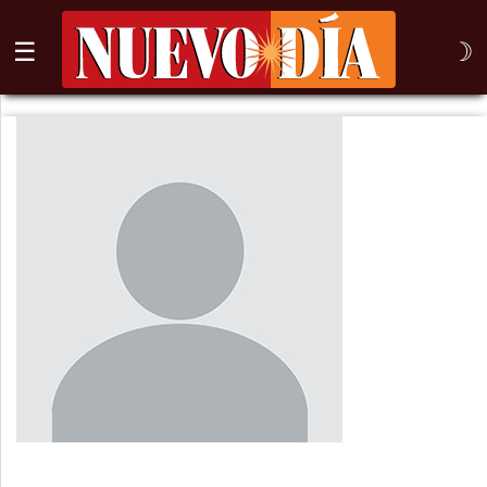
☰
☽
⌕
Inicio
Nogales
Columna
Sonora
México
Arizona
Internacional