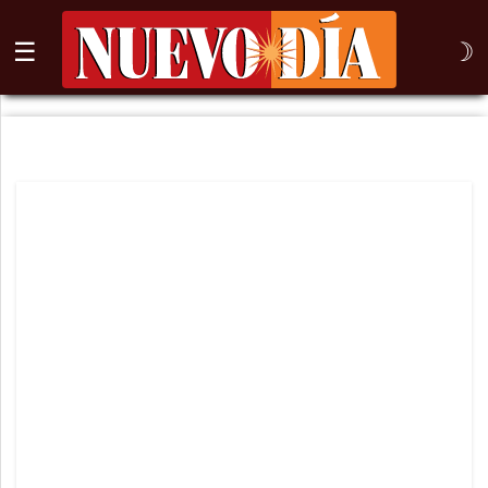
☰
☽
⌕
Inicio
Nogales
Columna
Sonora
México
Arizona
Internacional