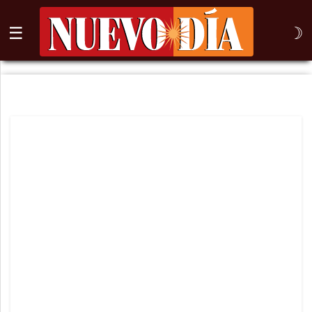
☰
☽
⌕
Inicio
Nogales
Columna
Sonora
México
Arizona
Internacional