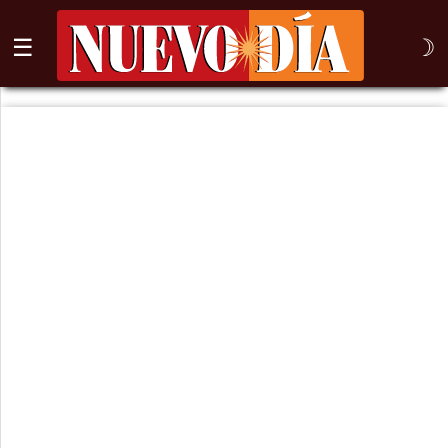
☰
☽
⌕
Inicio
Nogales
Columna
Sonora
México
Arizona
Internacional