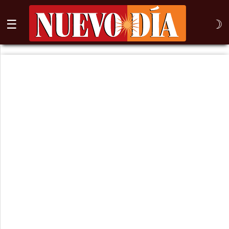
☰
☽
⌕
Inicio
Nogales
Columna
Sonora
México
Arizona
Internacional