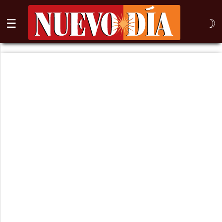
☰
☽
⌕
Inicio
Nogales
Columna
Sonora
México
Arizona
Internacional