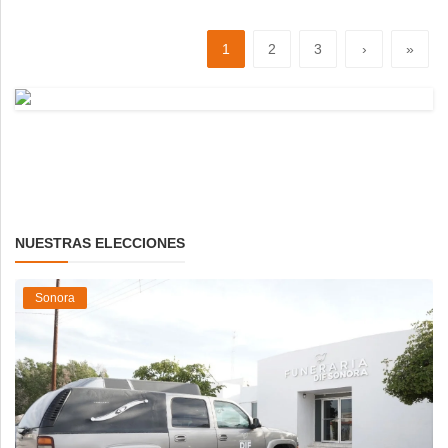
1
2
3
›
»
NUESTRAS ELECCIONES
Sonora