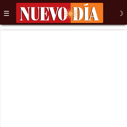
☰
☽
⌕
Inicio
Nogales
Columna
Sonora
México
Arizona
Internacional