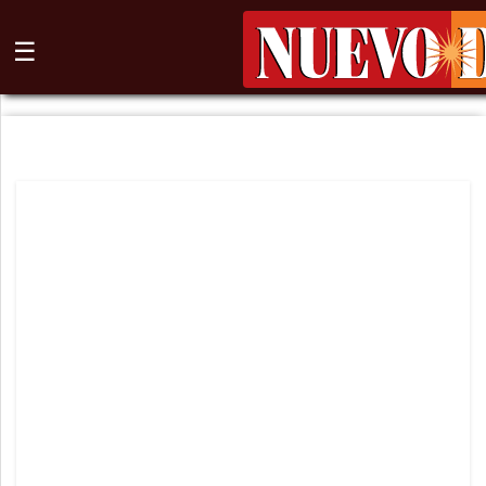
☰
⌕
Inicio
Nogales
Columna
Sonora
México
Arizona
Internacional