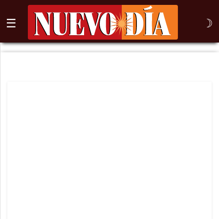
☰
☽
⌕
Inicio
Nogales
Columna
Sonora
México
Arizona
Internacional