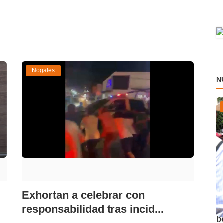
Nogales
N
Exhortan a celebrar con
A
responsabilidad tras incid...
b