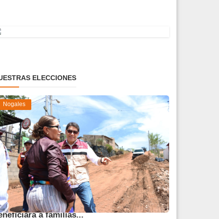
UESTRAS ELECCIONES
Nogales
vanza obra de pavimentación que
eneficiará a familias...