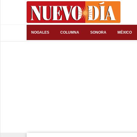
⌕
NOGALES
COLUMNA
SONORA
MÉXICO
Inicio
Nogales
Columna
Sonora
México
Arizona
Internacional
Deportes