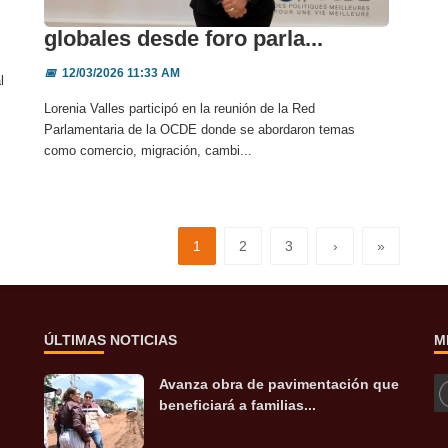
Senado atento a desafíos
globales desde foro parla...
📅
12/03/2026 11:33 AM
l
Lorenia Valles participó en la reunión de la Red
Parlamentaria de la OCDE donde se abordaron temas
como comercio, migración, cambi...
1
2
3
›
»
ÚLTIMAS NOTICIAS
M
Avanza obra de pavimentación que
beneficiará a familias...