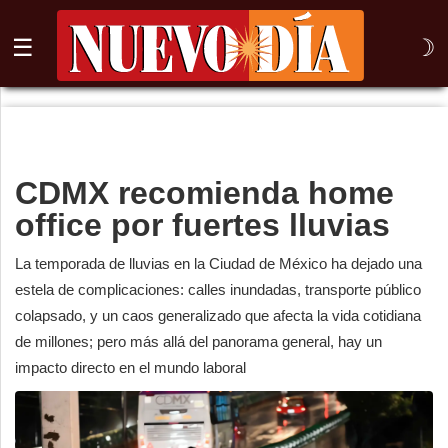
☰
☽
⌕
Inicio
CDMX recomienda home
Nogales
office por fuertes lluvias
Columna
La temporada de lluvias en la Ciudad de México ha dejado una
Sonora
estela de complicaciones: calles inundadas, transporte público
colapsado, y un caos generalizado que afecta la vida cotidiana
México
de millones; pero más allá del panorama general, hay un
impacto directo en el mundo laboral
Arizona
Internacional