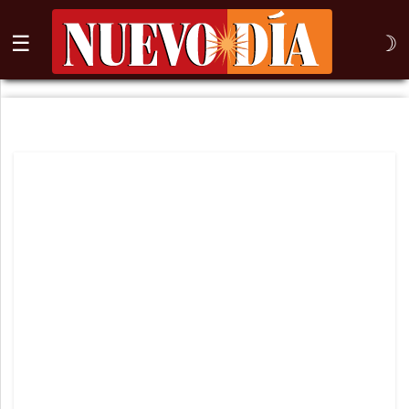
☰
☽
⌕
Inicio
Nogales
Columna
Sonora
México
Arizona
Internacional