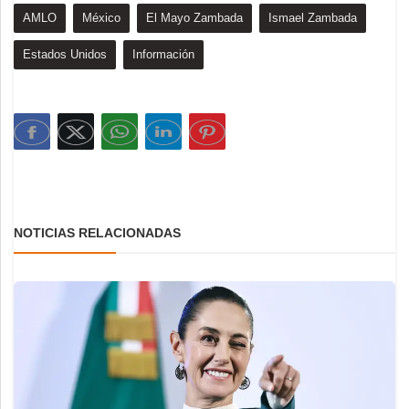
AMLO
México
El Mayo Zambada
Ismael Zambada
Estados Unidos
Información
NOTICIAS RELACIONADAS