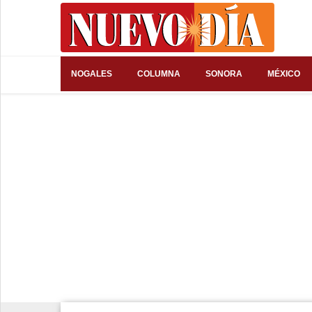
⌕
NOGALES
COLUMNA
SONORA
MÉXICO
Inicio
Nogales
Columna
Sonora
México
Arizona
Internacional
Deportes