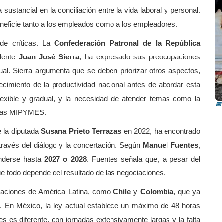
sustancial en la conciliación entre la vida laboral y personal.
neficie tanto a los empleados como a los empleadores.
de críticas. La
Confederación Patronal de la República
idente
Juan José Sierra
, ha expresado sus preocupaciones
ctual. Sierra argumenta que se deben priorizar otros aspectos,
I
lecimiento de la productividad nacional antes de abordar esta
i
xible y gradual, y la necesidad de atender temas como la
📅
a las MIPYMES.
e la diputada
Susana Prieto Terrazas
en 2022, ha encontrado
través del diálogo y la concertación. Según
Manuel Fuentes
,
enderse hasta
2027 o 2028
. Fuentes señala que, a pesar del
ue todo depende del resultado de las negociaciones.
 naciones de América Latina, como
Chile
y
Colombia
, que ya
l. En México, la ley actual establece un máximo de 48 horas
s es diferente, con jornadas extensivamente largas y la falta