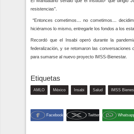
El Mandatario señaló que el Instituto- que dirigió
resistencias”.
“Entonces cometimos… no cometimos… decidimos c
hiciéramos lo mismo, entregarle los fondos a los est
Recordó que el Insabi operó durante la pandemia
federalización, y se retomaron las conversaciones
para sumarse al nuevo proyecto IMSS-Bienestar.
Etiquetas
AMLO
México
Insabi
Salud
IMSS Bienes
Facebook
Twitter
Whatsap