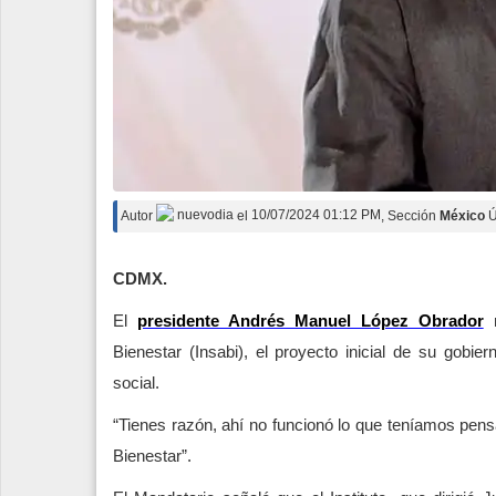
Autor
nuevodia
el
10/07/2024 01:12 PM
, Sección
México
Ú
CDMX.
El
presidente Andrés Manuel López Obrador
r
Bienestar (Insabi), el proyecto inicial de su gobi
social.
“Tienes razón, ahí no funcionó lo que teníamos pens
Bienestar”.