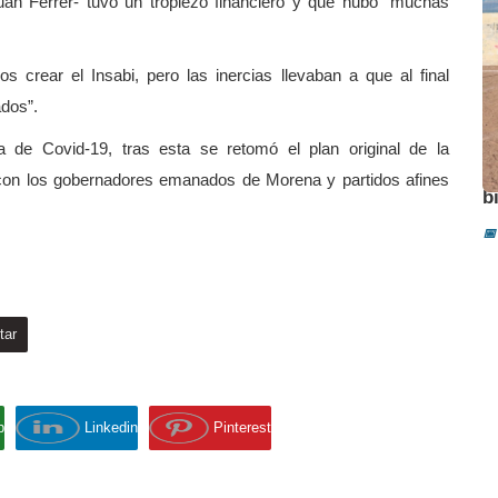
 Juan Ferrer- tuvo un tropiezo financiero y que hubo “muchas
rear el Insabi, pero las inercias llevaban a que al final
ados”.
 de Covid-19, tras esta se retomó el plan original de la
A
 con los gobernadores emanados de Morena y partidos afines
b
📅
tar
p
Linkedin
Pinterest