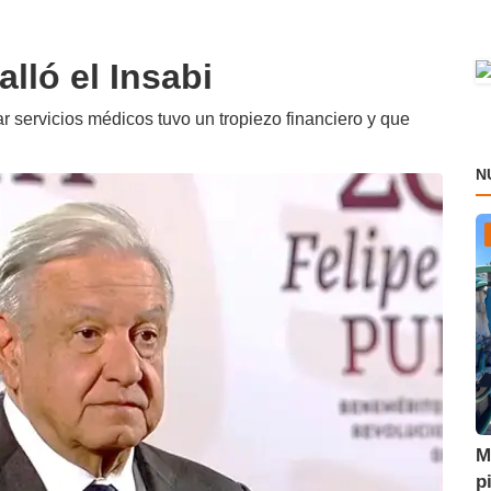
ló el Insabi
r servicios médicos tuvo un tropiezo financiero y que
N
M
p