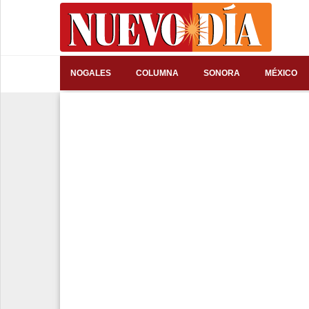
⌕
NOGALES
COLUMNA
SONORA
MÉXICO
Inicio
Nogales
Columna
Sonora
México
Arizona
Internacional
Deportes