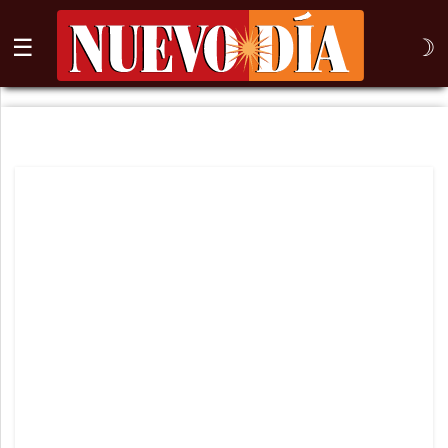
☰
☽
⌕
Inicio
Nogales
Columna
Sonora
México
Arizona
Internacional