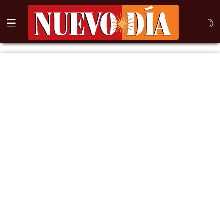
☰
☽
⌕
Inicio
Nogales
Columna
Sonora
México
Arizona
Internacional