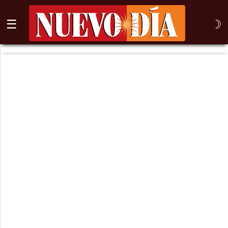
☰
☽
⌕
Inicio
Nogales
Columna
Sonora
México
Arizona
Internacional