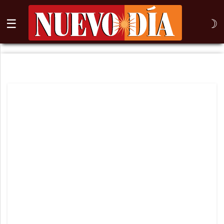
☰
☽
⌕
Inicio
Nogales
Columna
Sonora
México
Arizona
Internacional