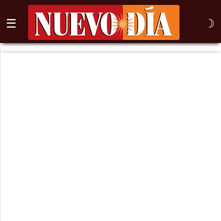
☰
☽
⌕
Inicio
Nogales
Columna
Sonora
México
Arizona
Internacional