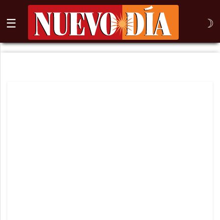
☰
☽
⌕
Inicio
Nogales
Columna
Sonora
México
Arizona
Internacional