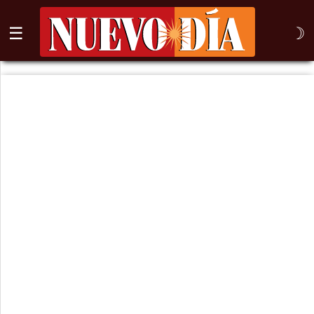
☰
☽
⌕
Inicio
Nogales
Columna
Sonora
México
Arizona
Internacional