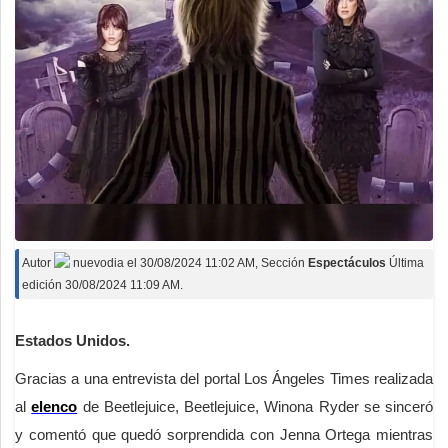
Autor
nuevodia
el
30/08/2024 11:02 AM
, Sección
Espectáculos
Última
edición 30/08/2024 11:09 AM.
Estados Unidos.
Gracias a una entrevista del portal Los Ángeles Times realizada
al
elenco
de Beetlejuice, Beetlejuice, Winona Ryder se sinceró
y comentó que quedó sorprendida con Jenna Ortega mientras