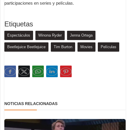
participaciones en series y películas.
Etiquetas
Espectáculos
Winona Ryder
Jenna Ortega
Beetlejuice Beetlejuice
Tim Burton
Movies
Películas
NOTICIAS RELACIONADAS