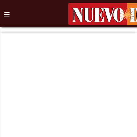
☰
⌕
Inicio
Nogales
Columna
Sonora
México
Arizona
Internacional