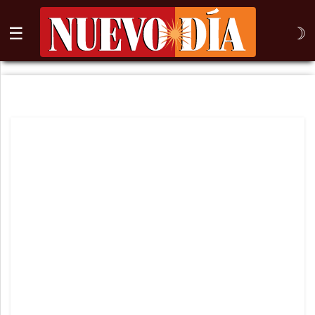
☰
☽
⌕
Inicio
Nogales
Columna
Sonora
México
Arizona
Internacional