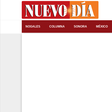
⌕
NOGALES
COLUMNA
SONORA
MÉXICO
Inicio
Nogales
Columna
Sonora
México
Arizona
Internacional
Deportes