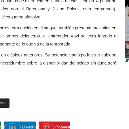
os puntos de diferencia en la tabla de clasificación. A pesar de
tidos con el Barcelona y 2 con Polonia esta temporada),
 el esquema ofensivo.
orres, otra opción en el ataque, también presenta molestias en
de ambos delanteros, el entrenador Xavi se verá forzado a
mportante de lo que va de la temporada.
I
i
n clásicos anteriores. Su potencial vacío podría ser cubierto
📅
certidumbre sobre la disponibilidad del polaco sin duda será
oski
p
Linkedin
Pinterest