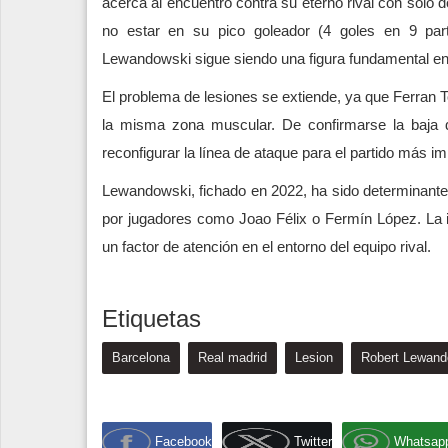
acerca al encuentro contra su eterno rival con solo d
no estar en su pico goleador (4 goles en 9 par
Lewandowski sigue siendo una figura fundamental en
El problema de lesiones se extiende, ya que Ferran T
la misma zona muscular. De confirmarse la baja 
reconfigurar la línea de ataque para el partido más i
Lewandowski, fichado en 2022, ha sido determinante e
por jugadores como Joao Félix o Fermín López. La in
un factor de atención en el entorno del equipo rival.
Etiquetas
Barcelona
Real madrid
Lesion
Robert Lewand
Facebook
Twitter
Whatsap