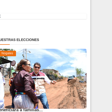
UESTRAS ELECCIONES
Nogales
vanza obra de pavimentación que
eneficiará a familias...