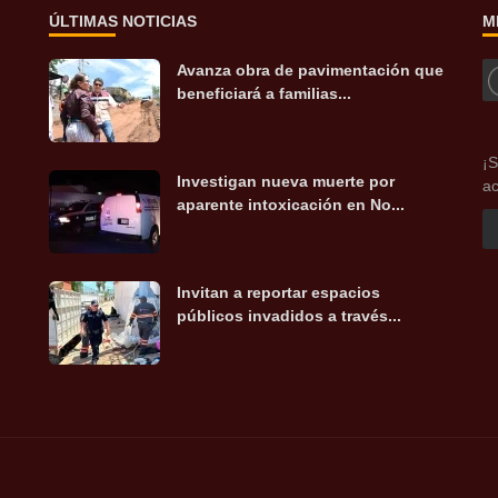
ÚLTIMAS NOTICIAS
M
Avanza obra de pavimentación que
beneficiará a familias...
¡S
Investigan nueva muerte por
ac
aparente intoxicación en No...
Invitan a reportar espacios
públicos invadidos a través...