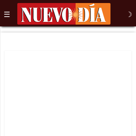
☰
☽
⌕
Inicio
Nogales
Columna
Sonora
México
Arizona
Internacional