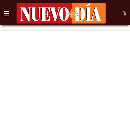
☰
☽
⌕
Inicio
Nogales
Columna
Sonora
México
Arizona
Internacional