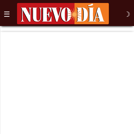
☰
☽
⌕
Inicio
Nogales
Columna
Sonora
México
Arizona
Internacional