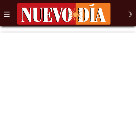
☰
☽
⌕
Inicio
Nogales
Columna
Sonora
México
Arizona
Internacional