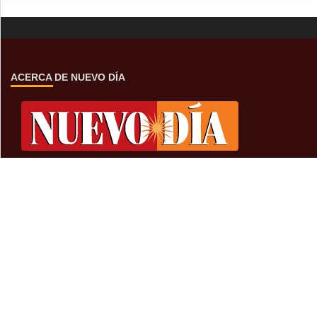
ACERCA DE NUEVO DÍA
Encuentranos en Blvd Luis Donaldo Colosio 3163 Sur,
Nogales, Son, MX.
Sí estás buscando anunciar tu marca, empresa o servicio
con nosotros puedes contactarnos al:
o en
+52(631)319-3199