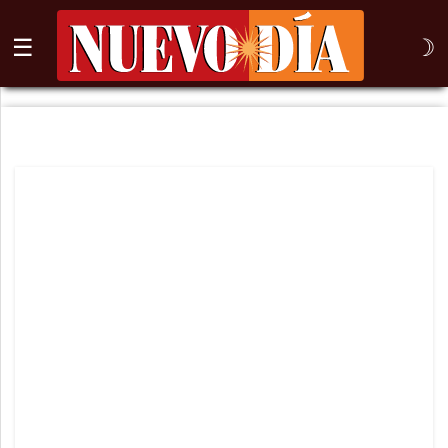
☰
☽
⌕
Inicio
Nogales
Columna
Sonora
México
Arizona
Internacional