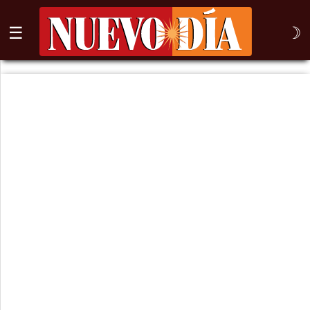
☰
☽
⌕
Inicio
Nogales
Columna
Sonora
México
Arizona
Internacional