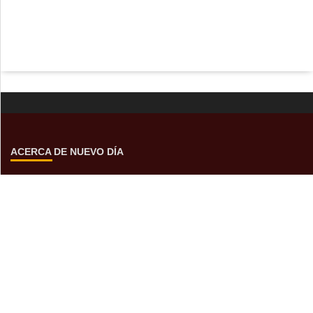
ACERCA DE NUEVO DÍA
Encuentranos en Blvd Luis Donaldo Colosio 3163 Sur,
Nogales, Son, MX.
Sí estás buscando anunciar tu marca, empresa o servicio
con nosotros puedes contactarnos al: