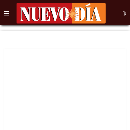
☰
☽
⌕
Inicio
Nogales
Columna
Sonora
México
Arizona
Internacional