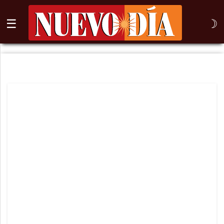
☰
☽
⌕
Inicio
Nogales
Columna
Sonora
México
Arizona
Internacional