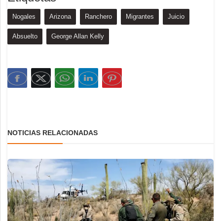
Nogales
Arizona
Ranchero
Migrantes
Juicio
Absuelto
George Allan Kelly
NOTICIAS RELACIONADAS