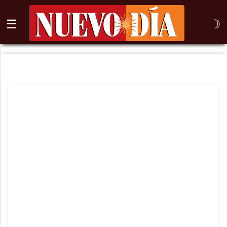
☰
☽
⌕
Inicio
Nogales
Columna
Sonora
México
Arizona
Internacional