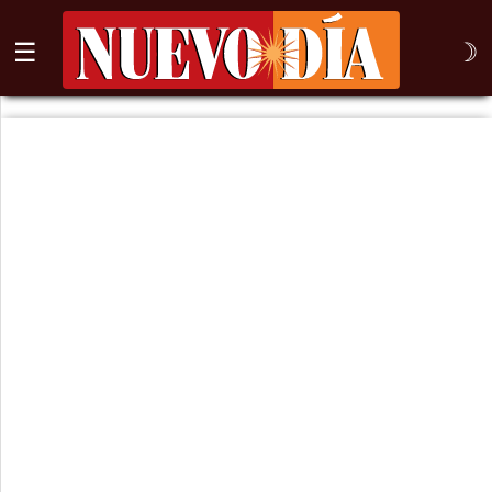
☰
☽
⌕
Inicio
Nogales
Columna
Sonora
México
Arizona
Internacional