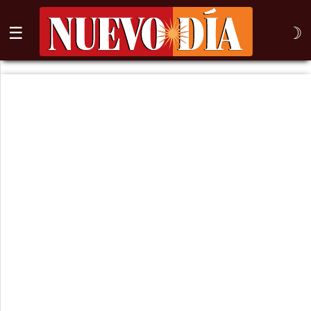
☰
☽
⌕
Inicio
Nogales
Columna
Sonora
México
Arizona
Internacional