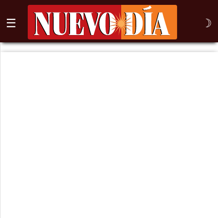
☰
☽
⌕
Inicio
Nogales
Columna
Sonora
México
Arizona
Internacional