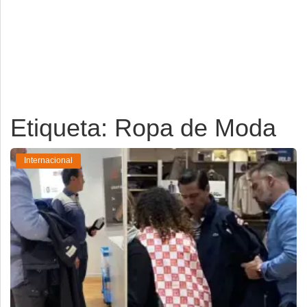
Deportes
Espectáculos
Tecnología
Contacto
Etiqueta: Ropa de Moda
Edición Impresa
Internacional