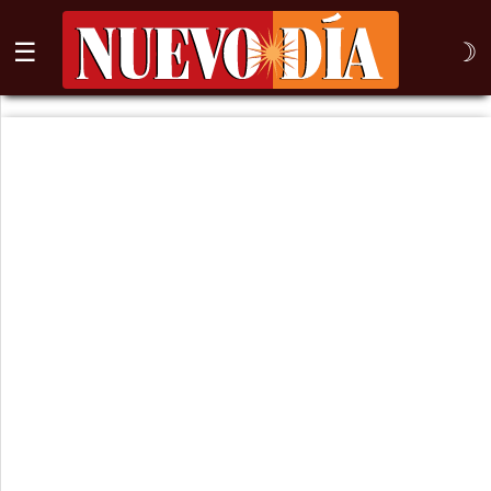
☰
☽
⌕
Inicio
Nogales
Columna
Sonora
México
Arizona
Internacional