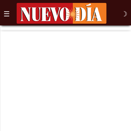
☰
☽
⌕
Inicio
Nogales
Columna
Sonora
México
Arizona
Internacional