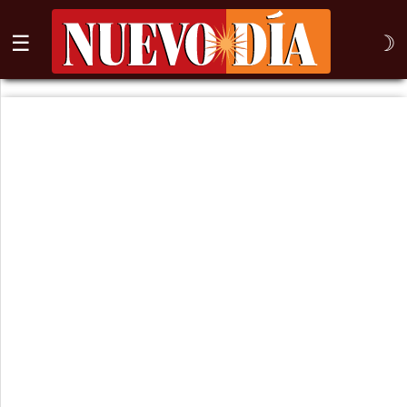
☰
☽
⌕
Inicio
Nogales
Columna
Sonora
México
Arizona
Internacional