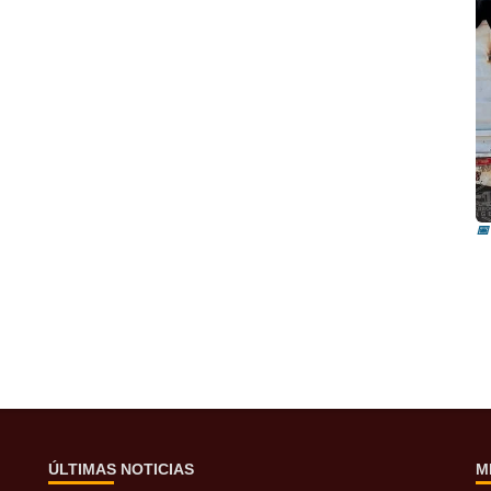
I
i
📅
ÚLTIMAS NOTICIAS
M