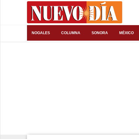
⌕
NOGALES
COLUMNA
SONORA
MÉXICO
Inicio
Nogales
Columna
Sonora
México
Arizona
Internacional
Deportes