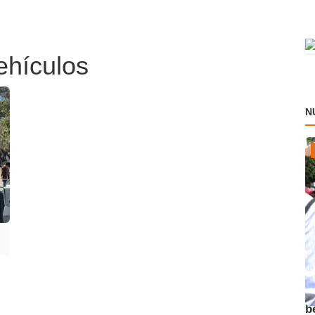
ehículos
N
A
b