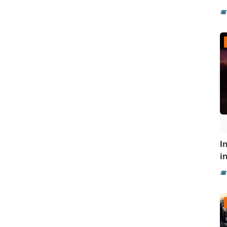
📅
I
i
📅