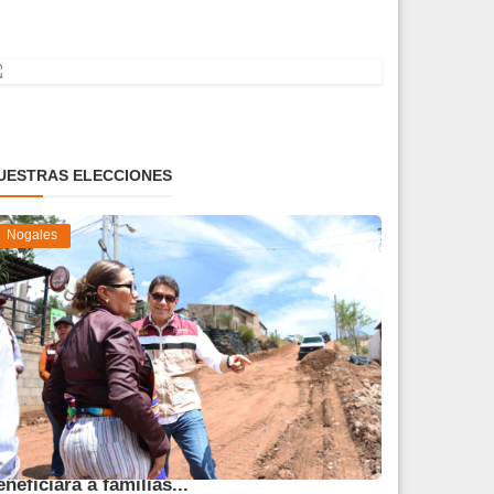
UESTRAS ELECCIONES
Nogales
vanza obra de pavimentación que
eneficiará a familias...