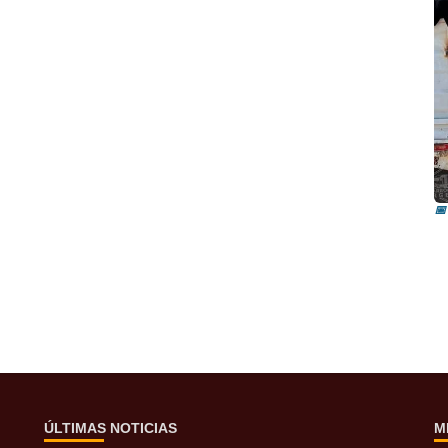
I
i
📅
ÚLTIMAS NOTICIAS
M