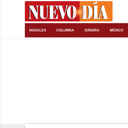
⌕
NOGALES
COLUMNA
SONORA
MÉXICO
Inicio
Nogales
Columna
Sonora
México
Arizona
Internacional
Deportes