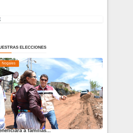
UESTRAS ELECCIONES
Nogales
vanza obra de pavimentación que
eneficiará a familias...