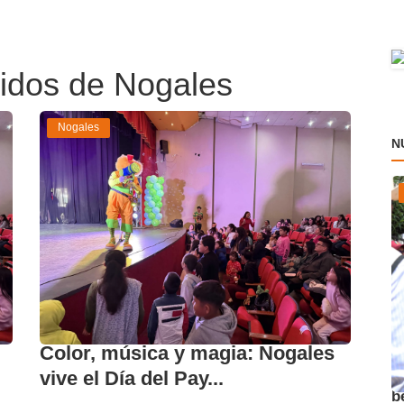
idos de Nogales
Nogales
N
Color, música y magia: Nogales
A
vive el Día del Pay...
b