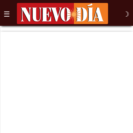
☰
☽
⌕
Inicio
Nogales
Columna
Sonora
México
Arizona
Internacional