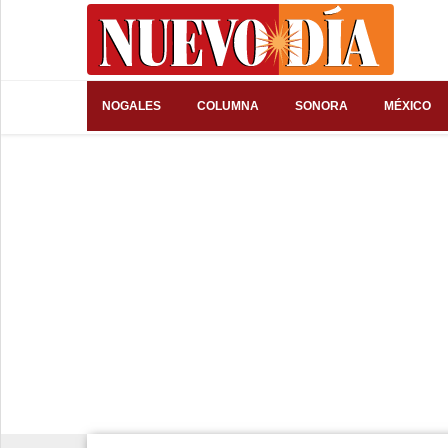
⌕
NOGALES
COLUMNA
SONORA
MÉXICO
Inicio
Nogales
Columna
Sonora
México
Arizona
Internacional
Deportes