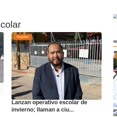
scolar
Nogales
N
Lanzan operativo escolar de
A
invierno; llaman a ciu...
b