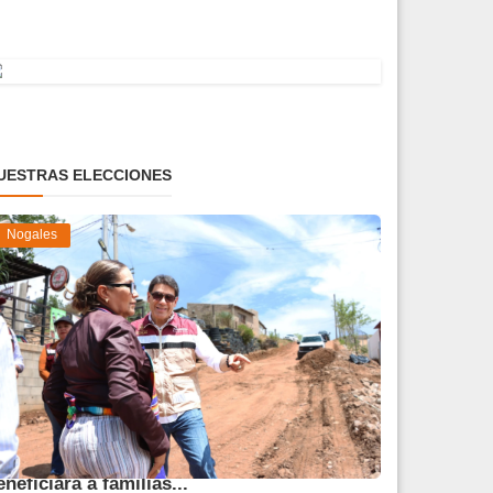
UESTRAS ELECCIONES
Nogales
vanza obra de pavimentación que
eneficiará a familias...