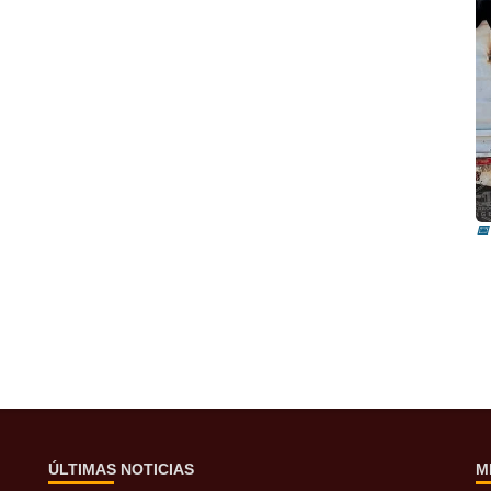
I
i
📅
ÚLTIMAS NOTICIAS
M