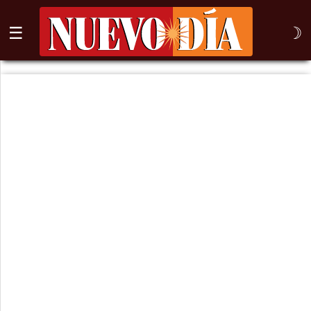
☰
☽
⌕
Inicio
Nogales
Columna
Sonora
México
Arizona
Internacional